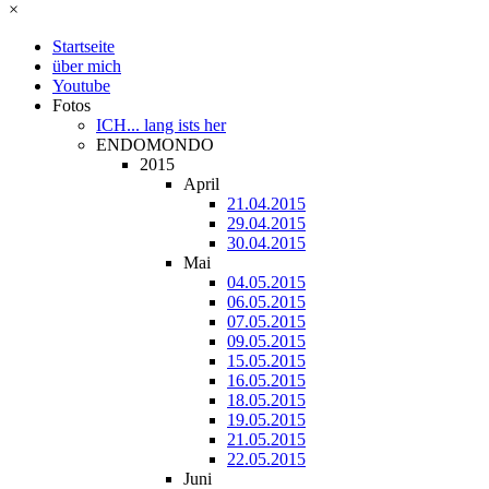
×
Startseite
über mich
Youtube
Fotos
ICH... lang ists her
ENDOMONDO
2015
April
21.04.2015
29.04.2015
30.04.2015
Mai
04.05.2015
06.05.2015
07.05.2015
09.05.2015
15.05.2015
16.05.2015
18.05.2015
19.05.2015
21.05.2015
22.05.2015
Juni