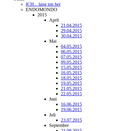
ICH... lang ists her
ENDOMONDO
2015
April
21.04.2015
29.04.2015
30.04.2015
Mai
04.05.2015
06.05.2015
07.05.2015
09.05.2015
15.05.2015
16.05.2015
18.05.2015
19.05.2015
21.05.2015
22.05.2015
Juni
16.06.2015
19.06.2015
Juli
23.07.2015
September
21.09.2015