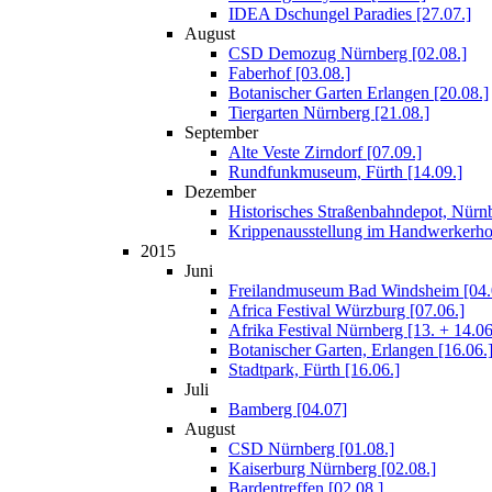
IDEA Dschungel Paradies [27.07.]
August
CSD Demozug Nürnberg [02.08.]
Faberhof [03.08.]
Botanischer Garten Erlangen [20.08.]
Tiergarten Nürnberg [21.08.]
September
Alte Veste Zirndorf [07.09.]
Rundfunkmuseum, Fürth [14.09.]
Dezember
Historisches Straßenbahndepot, Nürnbe
Krippenausstellung im Handwerkerhof
2015
Juni
Freilandmuseum Bad Windsheim [04.
Africa Festival Würzburg [07.06.]
Afrika Festival Nürnberg [13. + 14.06
Botanischer Garten, Erlangen [16.06.
Stadtpark, Fürth [16.06.]
Juli
Bamberg [04.07]
August
CSD Nürnberg [01.08.]
Kaiserburg Nürnberg [02.08.]
Bardentreffen [02.08.]