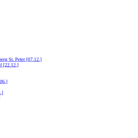
rg St. Peter [07.12.]
 [22.12.]
06.]
.]
]