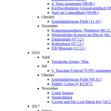
4. Tupo zusammen [08.08.]
Kirchweihumzug Grossgruendlach [09
Stars im Luitpoldhain [09.08.]
Oktober
Erntedankfestzug Fürth [11.10.]
Dezember
Krippenausstellung, Nürnberg (06.12.
Wingenfelder-Konzert im Hirsch (06.
Dinkelsbühl (07.12.)
Rothenburg (07.12.)
DB Museum (12.12.)
2016
April
Terrakotta-Armee, Nbg.
Juli
5. Tanzania Festival TUPO zusamme
Oktober
Erntedankfestzug Fürth [09.10.]
Fiddler' Green @ KON71
November
Letzte Instanz
Sündenklang
George and His Lost Sheep live [26.
2017
Januar