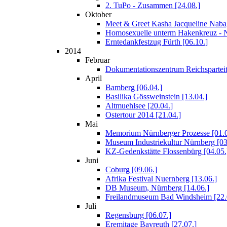
2. TuPo - Zusammen [24.08.]
Oktober
Meet & Greet Kasha Jacqueline Nabag
Homosexuelle unterm Hakenkreuz - N
Erntedankfestzug Fürth [06.10.]
2014
Februar
Dokumentationszentrum Reichsparteit
April
Bamberg [06.04.]
Basilika Gössweinstein [13.04.]
Altmuehlsee [20.04.]
Ostertour 2014 [21.04.]
Mai
Memorium Nürnberger Prozesse [01.0
Museum Industriekultur Nürnberg [03
KZ-Gedenkstätte Flossenbürg [04.05.
Juni
Coburg [09.06.]
Afrika Festival Nuernberg [13.06.]
DB Museum, Nürnberg [14.06.]
Freilandmuseum Bad Windsheim [22.
Juli
Regensburg [06.07.]
Eremitage Bayreuth [27.07.]