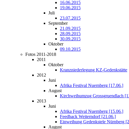
16.06.2015
19.06.2015
Juli
23.07.2015
September
21.09.2015
28.09.2015
30.09.2015
Oktober
09.10.2015
Fotos 2011-2018
2011
Oktober
Kranzniederlegung KZ-Gedenkstätte
2012
Juni
Afrika Festival Nuernberg [17.06.]
August
Kirchweihumzug Grossgruendlach [12
2013
Juni
Afrika Festival Nuernberg [15.06.]
Feedback Weiterndorf [21.06.]
Einweihung Gedenkstele Nürnberg [2
August