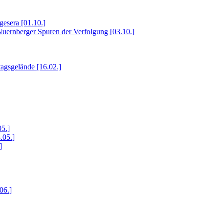
esera [01.10.]
uernberger Spuren der Verfolgung [03.10.]
agsgelände [16.02.]
5.]
.05.]
]
06.]